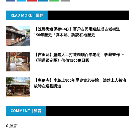
READ MORE | 延伸
【笠島街道保存中心】百戶古民宅連結成古老街道
190年歷史「真木邸」訴說在地歷史
【吉田邸】鹽飽大工打造精細百年老宅 收藏畫作上
《開運鑑定團》估價1500萬日圓
【專稱寺】小島上800年歷史古老寺院 法然上人被流
放時在這裡講道
COMMENT | 留言
0 留言