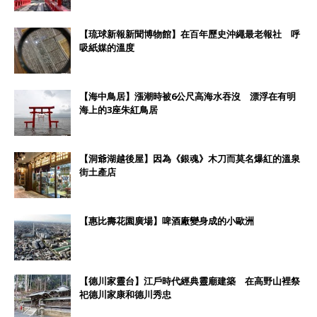
【琉球新報新聞博物館】在百年歷史沖繩最老報社 呼
吸紙媒的溫度
【海中鳥居】漲潮時被6公尺高海水吞沒 漂浮在有明
海上的3座朱紅鳥居
【洞爺湖越後屋】因為《銀魂》木刀而莫名爆紅的溫泉
街土產店
【惠比壽花園廣場】啤酒廠變身成的小歐洲
【德川家靈台】江戶時代經典靈廟建築 在高野山裡祭
祀德川家康和德川秀忠