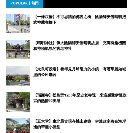
POPULAR | 熱門
【一條戻橋】不可思議的傳說之橋 陰陽師安倍晴明把
式神藏在橋下
【晴明神社】偉大陰陽師安倍晴明故居 充滿有趣機關
和神秘氣氛的古老神社
【太良町役場】看得見月球引力的小鎮 有著華麗如城
堡的公所廳舍
【瑞巖寺】松島旁1200年歷史老寺院 來這感受伊達政
宗的熱情和美感
【五大堂】東北最古現存桃山建築 伊達政宗蓋在海岸
邊的華麗小佛堂