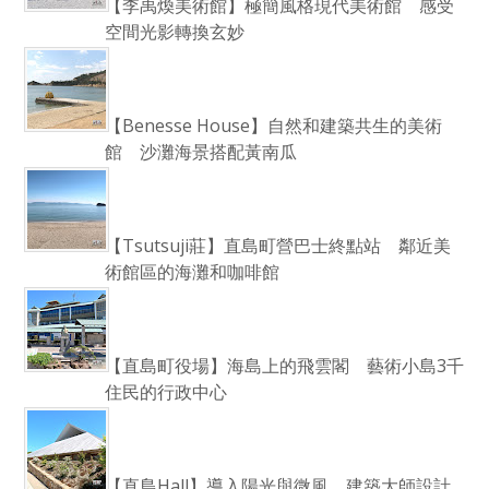
【李禹煥美術館】極簡風格現代美術館 感受
空間光影轉換玄妙
【Benesse House】自然和建築共生的美術
館 沙灘海景搭配黃南瓜
【Tsutsuji莊】直島町營巴士終點站 鄰近美
術館區的海灘和咖啡館
【直島町役場】海島上的飛雲閣 藝術小島3千
住民的行政中心
【直島Hall】導入陽光與微風 建築大師設計