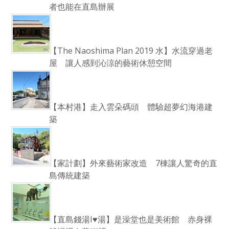
者也能在直島辦展
【The Naoshima Plan 2019 水】水流穿過老
屋 讓人感到沁涼的藝術休憩空間
【本村港】走入雲朵碼頭 體驗超夢幻海港建
築
【家計劃】外來藝術家改造 7棟讓人驚奇的直
島傳統建築
【直島錢湯I♥湯】是澡堂也是美術館 赤身裸