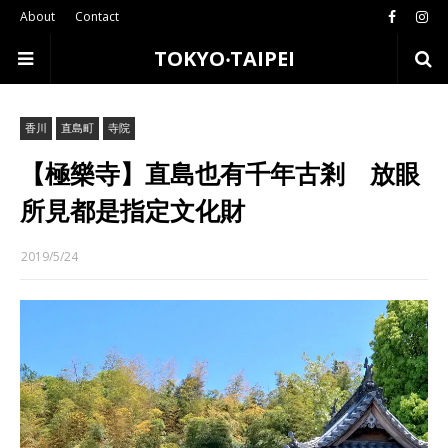
About
Contact
TOKYO‧TAIPEI
香川
直島町
寺院
【極樂寺】直島也有千年古剎 放眼
所見都是指定文化財
2019/5/24