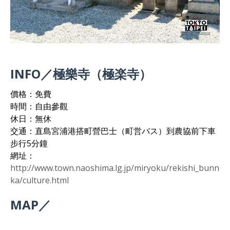
INFO／極樂寺（極楽寺）
價格：免費
時間：自由參觀
休日：無休
交通：直島宮浦港搭町營巴士（町営バス）到農協前下車
步行5分鐘
網址：
http://www.town.naoshima.lg.jp/miryoku/rekishi_bunn
ka/culture.html
MAP／