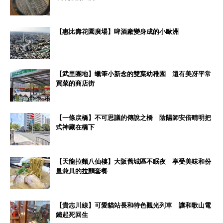
【惠比壽花園廣場】啤酒廠變身成的小歐洲
【武里團地】蠟筆小新念的雙葉幼稚園 還有美冴平常
買菜的商店街
【一條戻橋】不可思議的傳說之橋 陰陽師安倍晴明把
式神藏在橋下
【天龍拉麵八仙樓】大阪舊城區不眠夜 享受美味和份
量兼具的拉麵套餐
【貴志川線】可愛貓站長和特色觀光列車 讓和歌山電
鐵起死回生