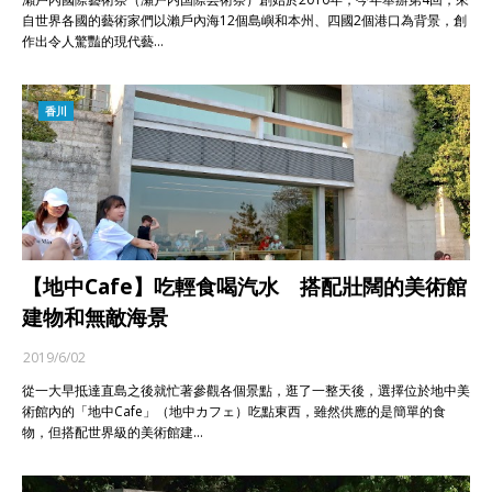
自世界各國的藝術家們以瀨戶內海12個島嶼和本州、四國2個港口為背景，創
作出令人驚豔的現代藝…
香川
【地中Cafe】吃輕食喝汽水 搭配壯闊的美術館
建物和無敵海景
2019/6/02
從一大早抵達直島之後就忙著參觀各個景點，逛了一整天後，選擇位於地中美
術館內的「地中Cafe」（地中カフェ）吃點東西，雖然供應的是簡單的食
物，但搭配世界級的美術館建…