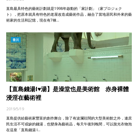
直島最具特色的藝術計劃就是1998年啟動的「家計劃」（家プロジェク
ト），把原本就具有特色的老屋改造成藝術作品，融合了當地居民和外來的藝
術家的生活和記憶，現在有7棟…
香川
【直島錢湯I♥湯】是澡堂也是美術館 赤身裸體
浸淫在藝術裡
2019/5/19
直島提供給藝術家豐富的創作舞台，除了有波瀾壯闊的大型美術館之外，連庶
民生活不可或缺的錢湯，也變身為藝術品，每天午後到晚間，可以脫光衣物泡
在這座「直島錢湯 I…