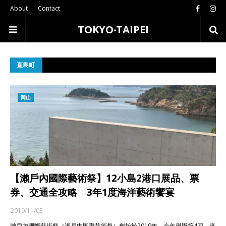
About
Contact
TOKYO‧TAIPEI
直島町
岡山
【瀨戶內國際藝術祭】12小島2港口展品、票
券、交通全攻略 3年1度海洋藝術饗宴
2019/11/03
瀨戶內國際藝術祭（瀬戸内国際芸術祭）創始於2010年，今年舉辦第4回，來