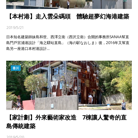
【本村港】走入雲朵碼頭 體驗超夢幻海港建築
2019/5/21
日本知名建築師妹島和世、西澤立衛（西沢立衛）合開的事務所SANAA幫直
島門戶宮浦港設計「海之驛站直島」（海の駅なおしま）後，2016年又幫直
島另一座港口本村港設計…
香川
【家計劃】外來藝術家改造 7棟讓人驚奇的直
島傳統建築
2019/5/20