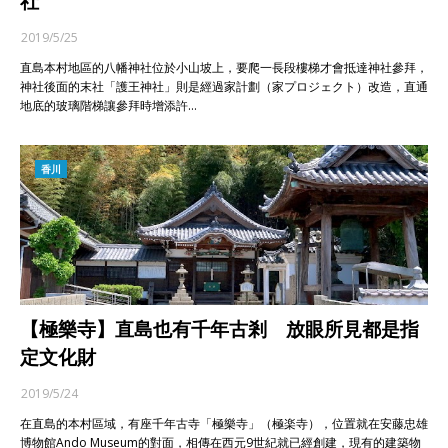
社
2019/5/25
直島本村地區的八幡神社位於小山坡上，要爬一長段樓梯才會抵達神社參拜，
神社後面的末社「護王神社」則是經過家計劃（家プロジェクト）改造，直通
地底的玻璃階梯讓參拜時增添許…
香川
【極樂寺】直島也有千年古剎 放眼所見都是指
定文化財
2019/5/24
在直島的本村區域，有座千年古寺「極樂寺」（極楽寺），位置就在安藤忠雄
博物館Ando Museum的對面，相傳在西元9世紀就已經創建，現有的建築物