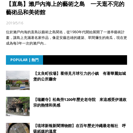
【直島】瀨戶內海上的藝術之島 一天逛不完的
藝術品和美術館
2019/5/16
位於瀨戶內海的直島以藝術之島聞名，從1980年代開始展開了一連串藝術計
畫，讓島上充滿著名家作品，像是安藤忠雄的建築、草間彌生的南瓜，現在更
成為每3年一次的瀨戶內…
POPULAR | 熱門
【太良町役場】看得見月球引力的小鎮 有著華麗如城
堡的公所廳舍
【瑞巖寺】松島旁1200年歷史老寺院 來這感受伊達政
宗的熱情和美感
【琉球新報新聞博物館】在百年歷史沖繩最老報社 呼
吸紙媒的溫度