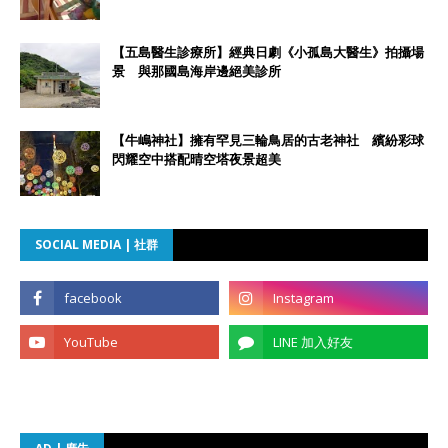
【五島醫生診療所】經典日劇《小孤島大醫生》拍攝場
景 與那國島海岸邊絕美診所
【牛嶋神社】擁有罕見三輪鳥居的古老神社 繽紛彩球
閃耀空中搭配晴空塔夜景超美
SOCIAL MEDIA | 社群