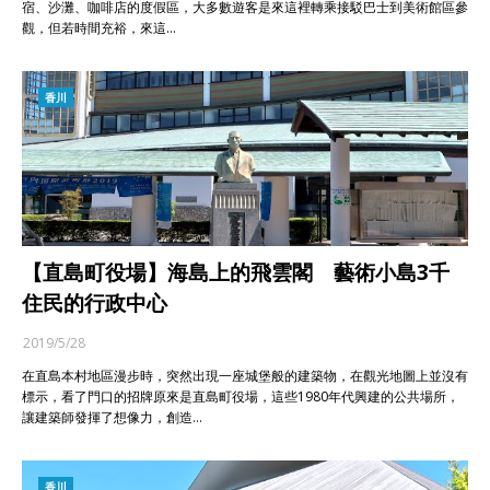
宿、沙灘、咖啡店的度假區，大多數遊客是來這裡轉乘接駁巴士到美術館區參
觀，但若時間充裕，來這…
香川
【直島町役場】海島上的飛雲閣 藝術小島3千
住民的行政中心
2019/5/28
在直島本村地區漫步時，突然出現一座城堡般的建築物，在觀光地圖上並沒有
標示，看了門口的招牌原來是直島町役場，這些1980年代興建的公共場所，
讓建築師發揮了想像力，創造…
香川