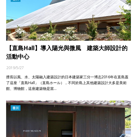
【直島Hall】導入陽光與微風 建築大師設計的
活動中心
2019/5/27
擅長以風、水、太陽融入建築設計的日本建築家三分一博志2016年在直島蓋
了這座「直島Hall」（直島ホール），不同於島上其他建築設計大多是美術
館、博物館，這座建築物是當…
香川