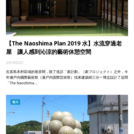
【The Naoshima Plan 2019 水】水流穿過老
屋 讓人感到沁涼的藝術休憩空間
2019/5/22
在直島本村區域的巷弄間，除了造訪「家計劃」（家プロジェクト）之外，今
年瀨戶內國際藝術祭（瀬戸内国際芸術祭）找來建築師三分一博志設計了這間
「The Naoshima…
香川