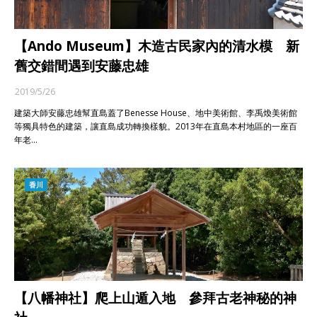
【Ando Museum】木造古民家內的清水模 新
舊交錯間遇到安藤忠雄
2019/5/26
建築大師安藤忠雄幫直島蓋了Benesse House、地中美術館、李禹煥美術館
等獨具特色的建築，讓直島成功轉換樣貌。2013年在直島本村地區的一座百
年老…
香川
【八幡神社】爬上山遁入地 參拜古老神秘的神