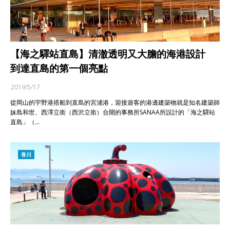
【海之驛站直島】清澈透明又大膽的海港設計
到達直島的第一個亮點
2019/5/17
從岡山的宇野港搭船到直島的宮浦港，迎接遊客的港邊建築物就是知名建築師
妹島和世、西澤立衛（西沢立衛）合開的事務所SANAA所設計的「海之驛站
直島」（…
香川