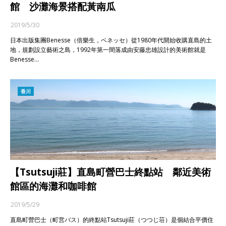
館 沙灘海景搭配黃南瓜
2019/5/30
日本出版集團Benesse（倍樂生，ベネッセ）從1980年代開始收購直島的土
地，規劃設立藝術之島，1992年第一間落成由安藤忠雄設計的美術館就是
Benesse…
香川
【Tsutsuji莊】直島町營巴士終點站 鄰近美術
館區的海灘和咖啡館
2019/5/29
直島町營巴士（町営バス）的終點站Tsutsuji莊（つつじ荘）是個結合平價住