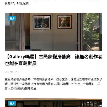
多是17、18世紀的…
香川
【Gallery嶋屋】古民家變身藝廊 讓無名創作者
也能在直島辦展
2019/5/23
在直島的巷弄漫步時，常在轉角會遇到一些小驚喜，像是這次在本村區域散步
時，就碰到一家地圖上沒有標示的藝廊Gallery嶋屋（ギャラリー嶋屋），工
作人員很熱情地招呼路過…
香川