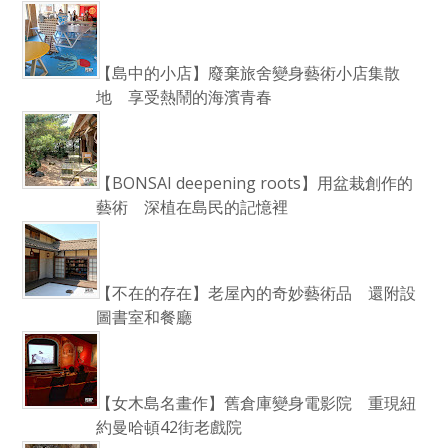
【島中的小店】廢棄旅舍變身藝術小店集散
地 享受熱鬧的海濱青春
【BONSAI deepening roots】用盆栽創作的
藝術 深植在島民的記憶裡
【不在的存在】老屋內的奇妙藝術品 還附設
圖書室和餐廳
【女木島名畫作】舊倉庫變身電影院 重現紐
約曼哈頓42街老戲院