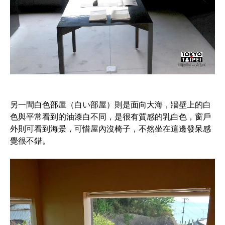
另一間白色部屋（白い部屋）則是面向大海，牆壁上的白
色與平常看到的油漆白不同，是很有質感的乳白色，窗戶
外則可看到海景，可惜屋內沒椅子，不然坐在這邊發呆感
覺很不錯。