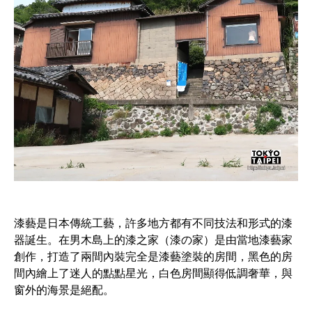
漆藝是日本傳統工藝，許多地方都有不同技法和形式的漆
器誕生。在男木島上的漆之家（漆の家）是由當地漆藝家
創作，打造了兩間內裝完全是漆藝塗裝的房間，黑色的房
間內繪上了迷人的點點星光，白色房間顯得低調奢華，與
窗外的海景是絕配。