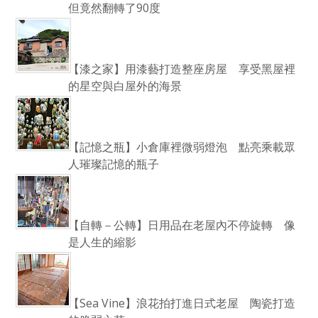
但竟然翻轉了90度
【漆之家】用漆藝打造整座房屋 享受黑屋裡
的星空與白屋外的海景
【記憶之瓶】小倉庫裡微弱燈泡 點亮乘載眾
人璀璨記憶的瓶子
【自轉－公轉】日用品在老屋內不停旋轉 像
是人生的縮影
【Sea Vine】浪花拍打進日式老屋 陶瓷打造