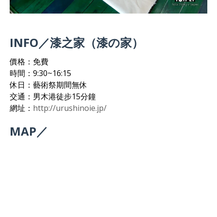
INFO／漆之家（漆の家）
價格：免費
時間：9:30~16:15
休日：藝術祭期間無休
交通：男木港徒步15分鐘
網址：
http://urushinoie.jp/
MAP／