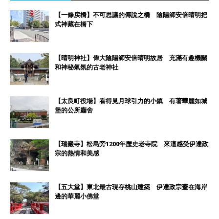
【一條戻橋】不可思議的傳說之橋 陰陽師安倍晴明把
式神藏在橋下
【晴明神社】偉大陰陽師安倍晴明故居 充滿有趣機關
和神秘氣氛的古老神社
【太良町役場】看得見月球引力的小鎮 有著華麗如城
堡的公所廳舍
【瑞巖寺】松島旁1200年歷史老寺院 來這感受伊達政
宗的熱情和美感
【五大堂】東北最古現存桃山建築 伊達政宗蓋在海岸
邊的華麗小佛堂