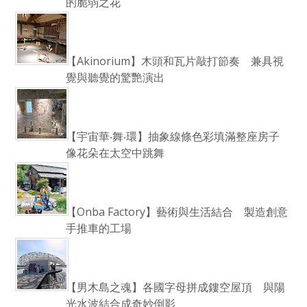
的脆弱之花
【Akinorium】木頭和瓦片敲打節奏 兼具視
覺與聽覺的驚艷演出
【宇宙華‧舞‧環】抽象線條色彩填滿整座房子
像花朵在太空中跳舞
【Onba Factory】藝術與生活結合 製造創意
手推車的工場
【男木島之魂】各國字母拼成鏤空屋頂 與陽
光水波結合成奇妙倒影