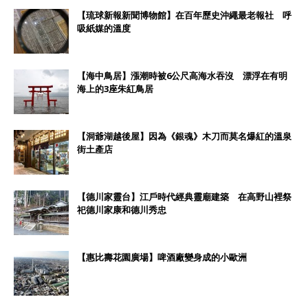
【琉球新報新聞博物館】在百年歷史沖繩最老報社 呼
吸紙媒的溫度
【海中鳥居】漲潮時被6公尺高海水吞沒 漂浮在有明
海上的3座朱紅鳥居
【洞爺湖越後屋】因為《銀魂》木刀而莫名爆紅的溫泉
街土產店
【德川家靈台】江戶時代經典靈廟建築 在高野山裡祭
祀德川家康和德川秀忠
【惠比壽花園廣場】啤酒廠變身成的小歐洲