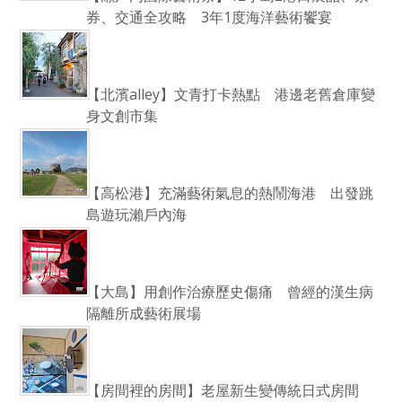
券、交通全攻略 3年1度海洋藝術饗宴
【北濱alley】文青打卡熱點 港邊老舊倉庫變
身文創市集
【高松港】充滿藝術氣息的熱鬧海港 出發跳
島遊玩瀨戶內海
【大島】用創作治療歷史傷痛 曾經的漢生病
隔離所成藝術展場
【房間裡的房間】老屋新生變傳統日式房間