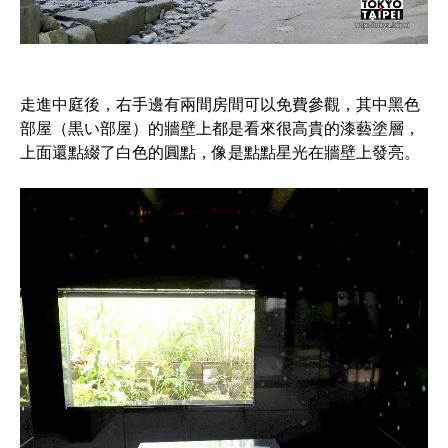
走進中庭後，右手邊有兩間房間可以免費參觀，其中黑色
部屋（黒い部屋）的牆壁上都是看來很高貴的漆藝塗層，
上面還點綴了白色的圓點，像是點點星光在牆壁上發亮。