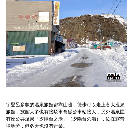
宇登呂多數的溫泉旅館都靠山邊，徒步可以走上各大溫泉
旅館，旅館大多也有接駁車會從公車站接人，另外溫泉區
有座公共溫泉「夕陽台之湯」（夕陽台の湯），位在露營
場地旁，但冬天也沒有營業。