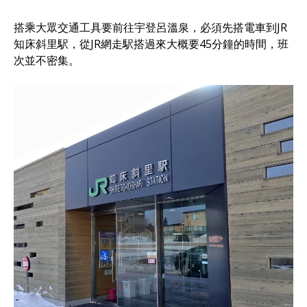
搭乘大眾交通工具要前往宇登呂溫泉，必須先搭電車到JR
知床斜里駅，從JR網走駅搭過來大概要45分鐘的時間，班
次並不密集。