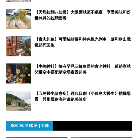
【天龍拉麵八仙樓】大阪舊城區不眠夜 享受美味和份
量兼具的拉麵套餐
【貴志川線】可愛貓站長和特色觀光列車 讓和歌山電
鐵起死回生
【牛嶋神社】擁有罕見三輪鳥居的古老神社 繽紛彩球
閃耀空中搭配晴空塔夜景超美
【五島醫生診療所】經典日劇《小孤島大醫生》拍攝場
景 與那國島海岸邊絕美診所
SOCIAL MEDIA | 社群