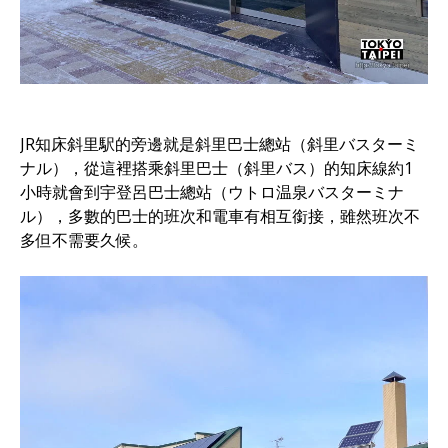
JR知床斜里駅的旁邊就是斜里巴士總站（斜里バスターミ
ナル），從這裡搭乘斜里巴士（斜里バス）的知床線約1
小時就會到宇登呂巴士總站（ウトロ温泉バスターミナ
ル），多數的巴士的班次和電車有相互銜接，雖然班次不
多但不需要久候。