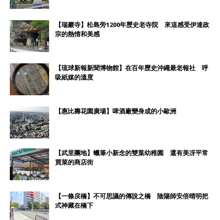
【瑞巖寺】松島旁1200年歷史老寺院 來這感受伊達政
宗的熱情和美感
【琉球新報新聞博物館】在百年歷史沖繩最老報社 呼
吸紙媒的溫度
【惠比壽花園廣場】啤酒廠變身成的小歐洲
【武里團地】蠟筆小新念的雙葉幼稚園 還有美冴平常
買菜的商店街
【一條戻橋】不可思議的傳說之橋 陰陽師安倍晴明把
式神藏在橋下