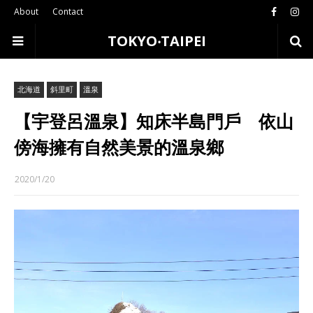
About
Contact
TOKYO‧TAIPEI
北海道
斜里町
溫泉
【宇登呂溫泉】知床半島門戶 依山
傍海擁有自然美景的溫泉鄉
2020/1/20