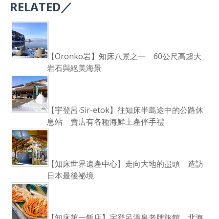
RELATED／
【Oronko岩】知床八景之一 60公尺高超大
岩石與絕美海景
【宇登呂‧Sir-etok】往知床半島途中的公路休
息站 賣店有各種海鮮土產伴手禮
【知床世界遺產中心】走向大地的盡頭 造訪
日本最後祕境
【知床第一飯店】宇登呂溫泉老牌旅館 北海