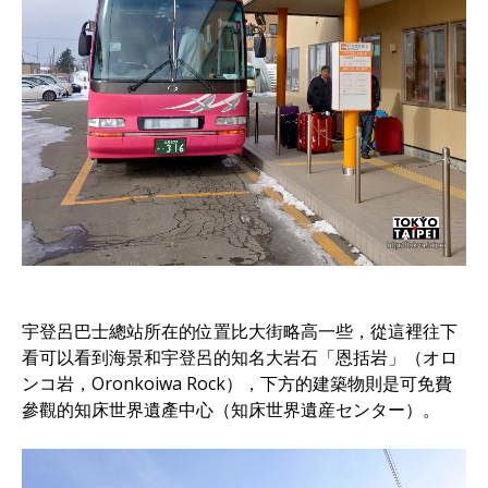
宇登呂巴士總站所在的位置比大街略高一些，從這裡往下
看可以看到海景和宇登呂的知名大岩石「恩括岩」（オロ
ンコ岩，Oronkoiwa Rock），下方的建築物則是可免費
參觀的知床世界遺產中心（知床世界遺産センター）。