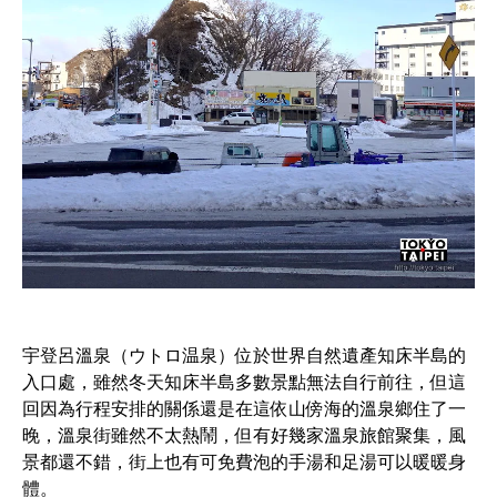
宇登呂溫泉（ウトロ温泉）位於世界自然遺產知床半島的
入口處，雖然冬天知床半島多數景點無法自行前往，但這
回因為行程安排的關係還是在這依山傍海的溫泉鄉住了一
晚，溫泉街雖然不太熱鬧，但有好幾家溫泉旅館聚集，風
景都還不錯，街上也有可免費泡的手湯和足湯可以暖暖身
體。