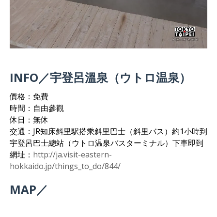
INFO／宇登呂溫泉（ウトロ温泉）
價格：免費
時間：自由參觀
休日：無休
交通：JR知床斜里駅搭乘斜里巴士（斜里バス）約1小時到
宇登呂巴士總站（ウトロ温泉バスターミナル）下車即到
網址：
http://ja.visit-eastern-
hokkaido.jp/things_to_do/844/
MAP／