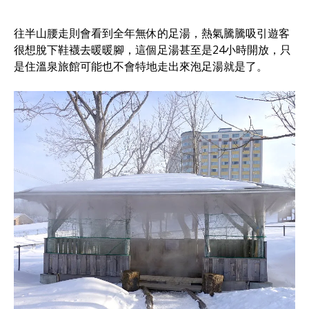
往半山腰走則會看到全年無休的足湯，熱氣騰騰吸引遊客
很想脫下鞋襪去暖暖腳，這個足湯甚至是24小時開放，只
是住溫泉旅館可能也不會特地走出來泡足湯就是了。