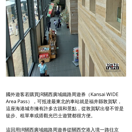
國外遊客若購買JR關西廣域鐵路周遊券（Kansai WIDE
Area Pass），可抵達最東北的車站就是福井縣敦賀駅，
這座海港城市擁有許多古蹟和景點，從敦賀駅出發不管是
徒步、租單車或搭觀光巴士遊覽都很方便。
這回用JR關西廣域鐵路周遊券從關西空港入境一路往京