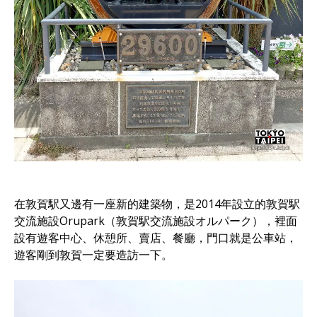
在敦賀駅又邊有一座新的建築物，是2014年設立的敦賀駅
交流施設Orupark（敦賀駅交流施設オルパーク），裡面
設有遊客中心、休憩所、賣店、餐廳，門口就是公車站，
遊客剛到敦賀一定要造訪一下。