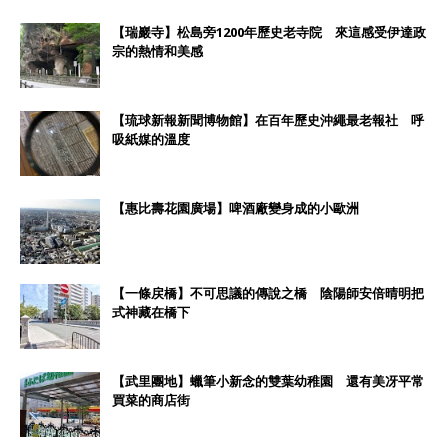
【瑞巖寺】松島旁1200年歷史老寺院 來這感受伊達政
宗的熱情和美感
【琉球新報新聞博物館】在百年歷史沖繩最老報社 呼
吸紙媒的溫度
【惠比壽花園廣場】啤酒廠變身成的小歐洲
【一條戻橋】不可思議的傳說之橋 陰陽師安倍晴明把
式神藏在橋下
【武里團地】蠟筆小新念的雙葉幼稚園 還有美冴平常
買菜的商店街