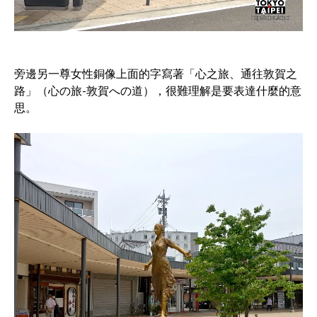
旁邊另一尊女性銅像上面的字寫著「心之旅、通往敦賀之
路」（心の旅-敦賀への道），很難理解是要表達什麼的意
思。