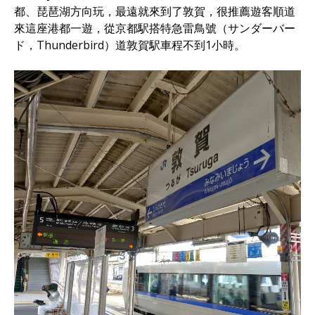
都、琵琶湖方向玩，最遠就來到了敦賀，很推薦遊客順道
來這座港都一遊，從京都駅搭特急雷鳥號（サンダーバー
ド，Thunderbird）道敦賀駅車程不到1小時。