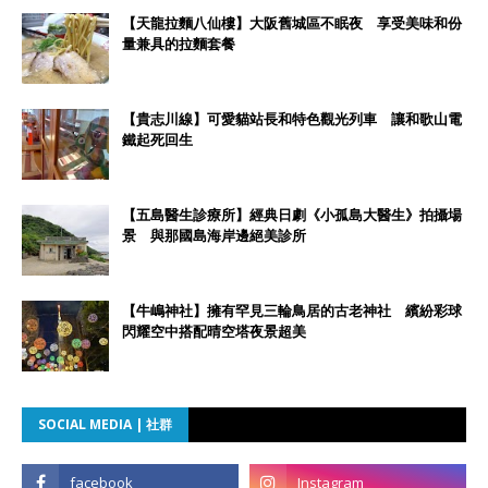
【天龍拉麵八仙樓】大阪舊城區不眠夜 享受美味和份
量兼具的拉麵套餐
【貴志川線】可愛貓站長和特色觀光列車 讓和歌山電
鐵起死回生
【五島醫生診療所】經典日劇《小孤島大醫生》拍攝場
景 與那國島海岸邊絕美診所
【牛嶋神社】擁有罕見三輪鳥居的古老神社 繽紛彩球
閃耀空中搭配晴空塔夜景超美
SOCIAL MEDIA | 社群