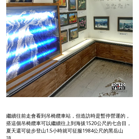
繼續往前走會看到吊椅纜車站，但造訪時是暫停營運的，
搭這個吊椅纜車可以繼續往上到海拔1520公尺的七合目，
夏天還可徒步登山1.5小時就可征服1984公尺的黑岳山
頂。