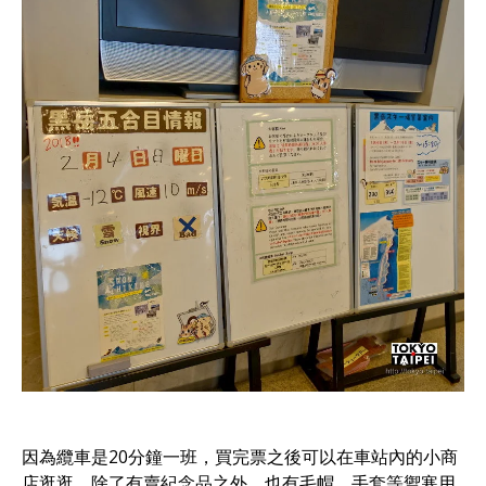
因為纜車是20分鐘一班，買完票之後可以在車站內的小商
店逛逛，除了有賣紀念品之外，也有毛帽、手套等禦寒用