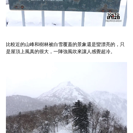
比較近的山峰和樹林被白雪覆蓋的景象還是蠻漂亮的，只
是屋頂上風真的很大，一陣強風吹來讓人感覺超冷。