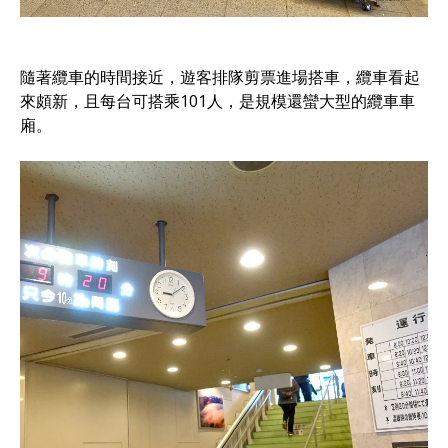
隨著纜車的時間接近，遊客排隊剪票進場搭車，纜車看起
來頗新，且每台可搭乘101人，是規模還蠻大型的纜車車
廂。