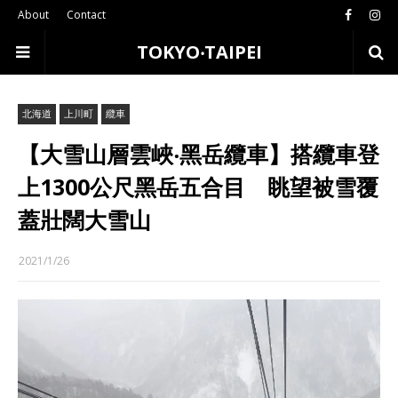
About
Contact
TOKYO‧TAIPEI
北海道
上川町
纜車
【大雪山層雲峽‧黑岳纜車】搭纜車登
上1300公尺黑岳五合目 眺望被雪覆
蓋壯闊大雪山
2021/1/26