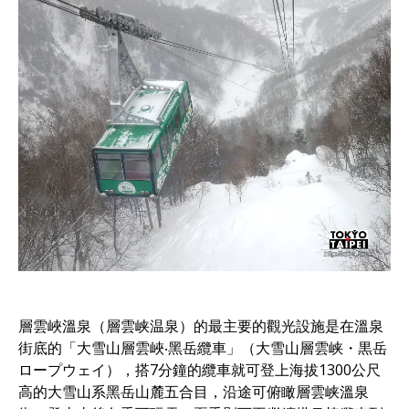
層雲峽溫泉（層雲峡温泉）的最主要的觀光設施是在溫泉
街底的「大雪山層雲峽‧黑岳纜車」（大雪山層雲峡・黒岳
ロープウェイ），搭7分鐘的纜車就可登上海拔1300公尺
高的大雪山系黑岳山麓五合目，沿途可俯瞰層雲峡溫泉