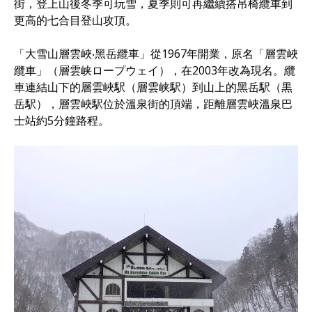
街，登上山後冬季可玩雪，夏季則可再繼續搭吊椅纜車到
更高的七合目登山攻頂。
「大雪山層雲峽‧黑岳纜車」從1967年開業，原名「層雲峽
纜車」（層雲峡ロープウェイ），在2003年改為現名。纜
車連結山下的層雲峽駅（層雲峡駅）到山上的黑岳駅（黒
岳駅），層雲峽駅位於溫泉街的頂端，距離層雲峽溫泉巴
士站約5分鐘路程。