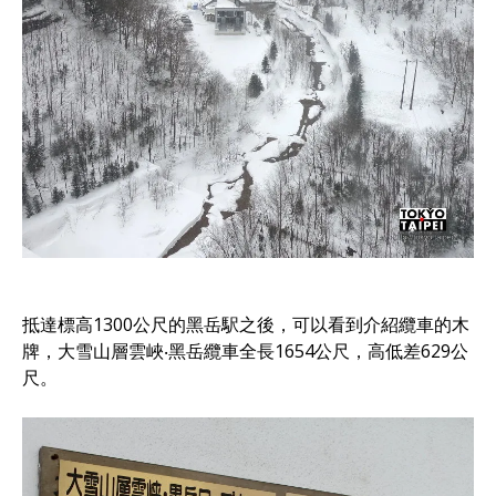
抵達標高1300公尺的黑岳駅之後，可以看到介紹纜車的木
牌，大雪山層雲峽‧黑岳纜車全長1654公尺，高低差629公
尺。