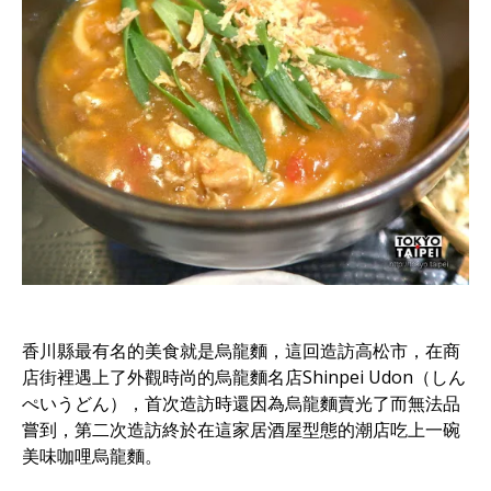
香川縣最有名的美食就是烏龍麵，這回造訪高松市，在商
店街裡遇上了外觀時尚的烏龍麵名店Shinpei Udon（しん
ぺいうどん），首次造訪時還因為烏龍麵賣光了而無法品
嘗到，第二次造訪終於在這家居酒屋型態的潮店吃上一碗
美味咖哩烏龍麵。