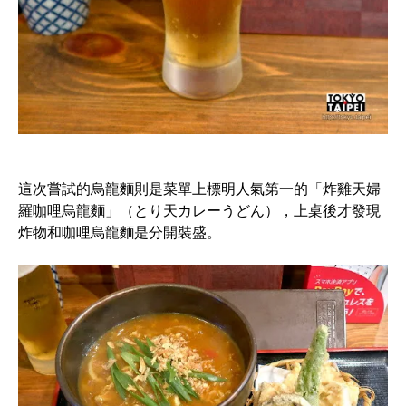
這次嘗試的烏龍麵則是菜單上標明人氣第一的「炸雞天婦
羅咖哩烏龍麵」（とり天カレーうどん），上桌後才發現
炸物和咖哩烏龍麵是分開裝盛。