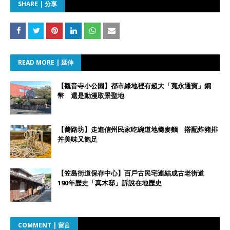
SHARE | 分享
READ MORE | 延伸
【觀音寺小公園】都市綠地裡有超大「寬永通寶」銅
幣 還是動漫取景聖地
【蕎路坊】走進信州民家吃碗道地蕎麥麵 搭配炸豬排
丼美味又飽足
【笠島街道保存中心】百戶古民宅連結成古老街道
190年歷史「真木邸」訴說在地歷史
COMMENT | 留言