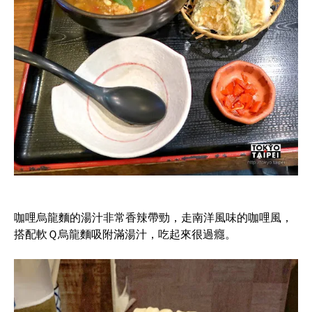
咖哩烏龍麵的湯汁非常香辣帶勁，走南洋風味的咖哩風，
搭配軟Ｑ烏龍麵吸附滿湯汁，吃起來很過癮。