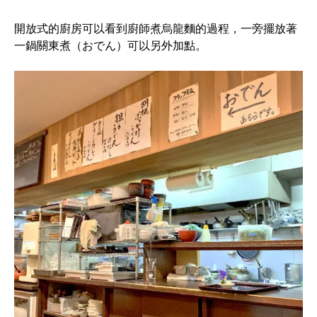
開放式的廚房可以看到廚師煮烏龍麵的過程，一旁擺放著
一鍋關東煮（おでん）可以另外加點。