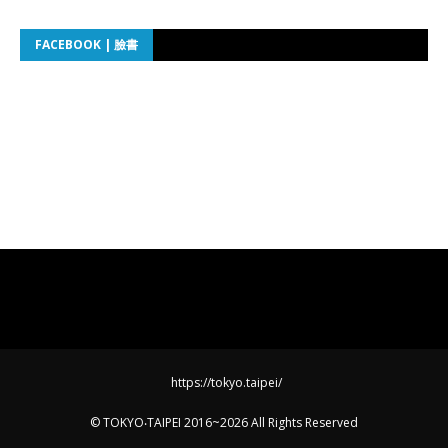
FACEBOOK | 臉書
https://tokyo.taipei/
©
TOKYO‧TAIPEI
2016~
2026 All Rights Reserved