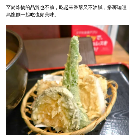
至於炸物的品質也不賴，吃起來香酥又不油膩，搭著咖哩
烏龍麵一起吃也頗美味。