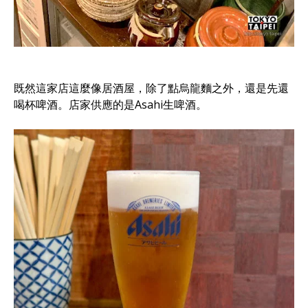
既然這家店這麼像居酒屋，除了點烏龍麵之外，還是先還
喝杯啤酒。店家供應的是Asahi生啤酒。