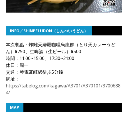
INFO／SHINPEI UDON（しんぺいうどん）
本次餐點：炸雞天婦羅咖哩烏龍麵（とり天カレーうど
ん）¥750、生啤酒（生ビール）¥500
時間：11:00~15:00、17:30~21:00
休日：周一
交通：琴電瓦町駅徒步5分鐘
網址：
https://tabelog.com/kagawa/A3701/A370101/3700688
4/
MAP