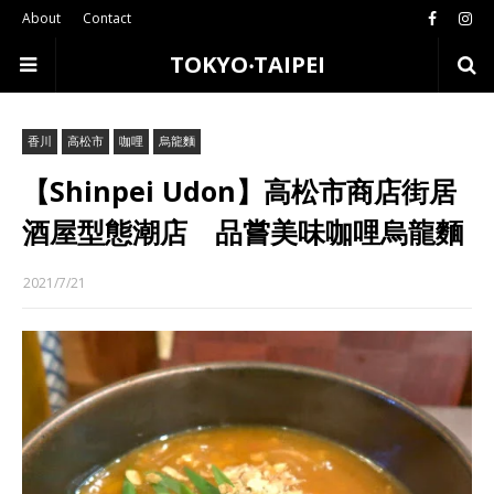
About
Contact
TOKYO‧TAIPEI
香川
高松市
咖哩
烏龍麵
【Shinpei Udon】高松市商店街居
酒屋型態潮店 品嘗美味咖哩烏龍麵
2021/7/21