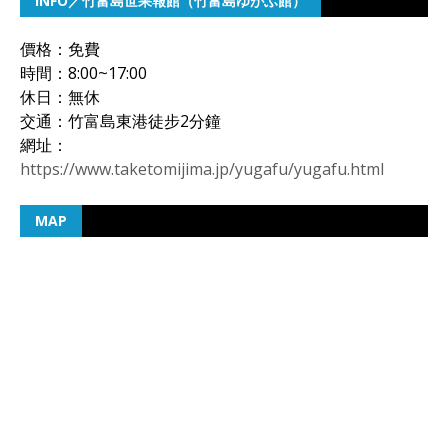
INFO／竹富島世果報館（竹富島ゆがふ館）
價格：免費
時間：8:00~17:00
休日：無休
交通：竹富島東港徒步2分鐘
網址：
https://www.taketomijima.jp/yugafu/yugafu.html
MAP