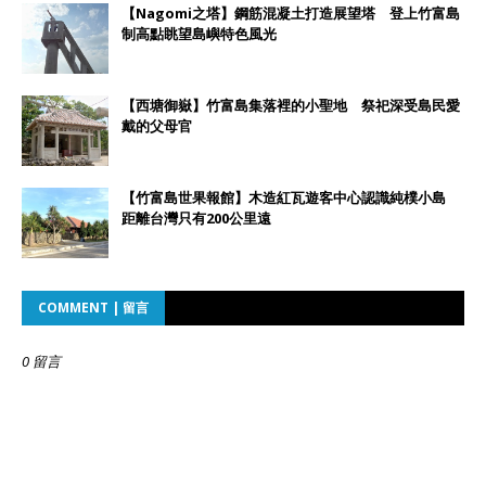
【Nagomi之塔】鋼筋混凝土打造展望塔 登上竹富島
制高點眺望島嶼特色風光
【西塘御嶽】竹富島集落裡的小聖地 祭祀深受島民愛
戴的父母官
【竹富島世果報館】木造紅瓦遊客中心認識純樸小島
距離台灣只有200公里遠
COMMENT | 留言
0 留言