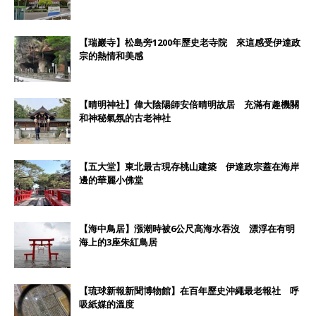
【瑞巖寺】松島旁1200年歷史老寺院 來這感受伊達政
宗的熱情和美感
【晴明神社】偉大陰陽師安倍晴明故居 充滿有趣機關
和神秘氣氛的古老神社
【五大堂】東北最古現存桃山建築 伊達政宗蓋在海岸
邊的華麗小佛堂
【海中鳥居】漲潮時被6公尺高海水吞沒 漂浮在有明
海上的3座朱紅鳥居
【琉球新報新聞博物館】在百年歷史沖繩最老報社 呼
吸紙媒的溫度