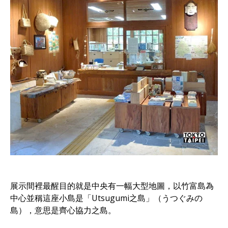
展示間裡最醒目的就是中央有一幅大型地圖，以竹富島為
中心並稱這座小島是「Utsugumi之島」（うつぐみの
島），意思是齊心協力之島。