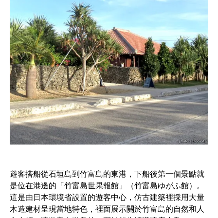
遊客搭船從石垣島到竹富島的東港，下船後第一個景點就
是位在港邊的「竹富島世果報館」（竹富島ゆがふ館）。
這是由日本環境省設置的遊客中心，仿古建築裡採用大量
木造建材呈現當地特色，裡面展示關於竹富島的自然和人