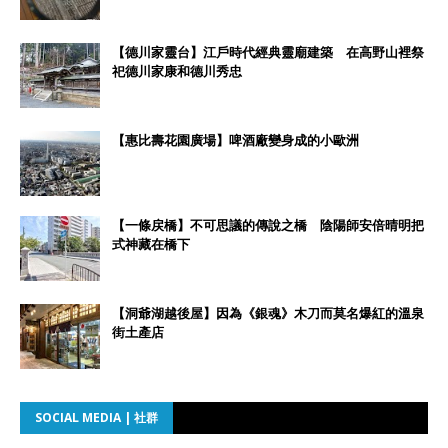
【德川家靈台】江戶時代經典靈廟建築 在高野山裡祭
祀德川家康和德川秀忠
【惠比壽花園廣場】啤酒廠變身成的小歐洲
【一條戻橋】不可思議的傳說之橋 陰陽師安倍晴明把
式神藏在橋下
【洞爺湖越後屋】因為《銀魂》木刀而莫名爆紅的溫泉
街土產店
SOCIAL MEDIA | 社群