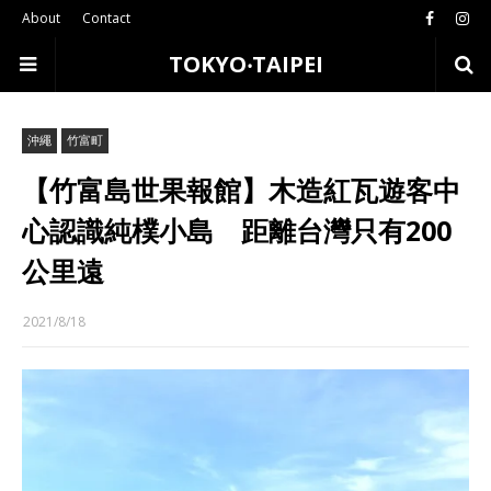
About
Contact
TOKYO‧TAIPEI
沖繩
竹富町
【竹富島世果報館】木造紅瓦遊客中
心認識純樸小島 距離台灣只有200
公里遠
2021/8/18