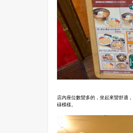
店內座位數蠻多的，坐起來蠻舒適，
碌模樣。