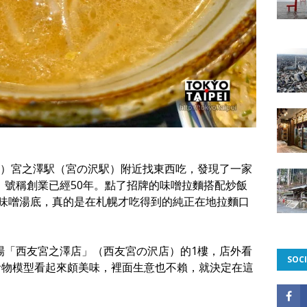
）宮之澤駅（宮の沢駅）附近找東西吃，發現了一家
），號稱創業已經50年。點了招牌的味噌拉麵搭配炒飯
味噌湯底，真的是在札幌才吃得到的純正在地拉麵口
商場「西友宮之澤店」（西友宮の沢店）的1樓，店外看
SOCI
食物模型看起來頗美味，裡面生意也不賴，就決定在這