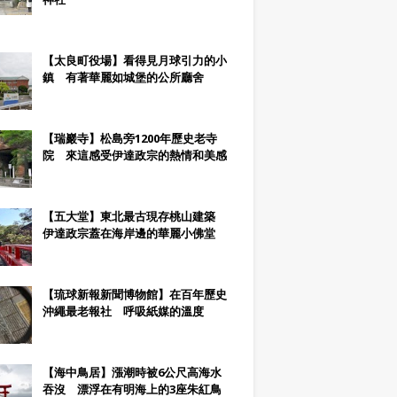
【太良町役場】看得見月球引力的小
鎮 有著華麗如城堡的公所廳舍
【瑞巖寺】松島旁1200年歷史老寺
院 來這感受伊達政宗的熱情和美感
【五大堂】東北最古現存桃山建築
伊達政宗蓋在海岸邊的華麗小佛堂
【琉球新報新聞博物館】在百年歷史
沖繩最老報社 呼吸紙媒的溫度
【海中鳥居】漲潮時被6公尺高海水
吞沒 漂浮在有明海上的3座朱紅鳥