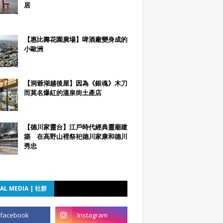
居
【惠比壽花園廣場】啤酒廠變身成的
小歐洲
【洞爺湖越後屋】因為《銀魂》木刀
而莫名爆紅的溫泉街土產店
【德川家靈台】江戶時代經典靈廟建
築 在高野山裡祭祀德川家康和德川
秀忠
AL MEDIA | 社群