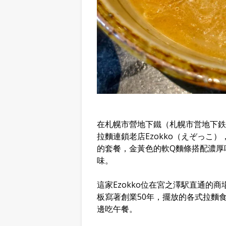
在札幌市營地下鐵（札幌市営地下鉄
拉麵連鎖老店Ezokko（えぞっこ
的套餐，金黃色的軟Q麵條搭配濃厚
味。
這家Ezokko位在宮之澤駅直通的
板寫著創業50年，擺放的各式拉麵
邊吃午餐。