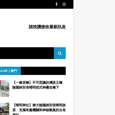
請按讚接收最新訊息
ULAR | 熱門
【一條戻橋】不可思議的傳說之橋
陰陽師安倍晴明把式神藏在橋下
【晴明神社】偉大陰陽師安倍晴明故
居 充滿有趣機關和神秘氣氛的古老
神社