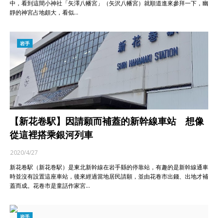
中，看到這間小神社「矢澤八幡宮」（矢沢八幡宮）就順道進來參拜一下，幽
靜的神宮占地頗大，看似…
岩手
【新花卷駅】因請願而補蓋的新幹線車站 想像
從這裡搭乘銀河列車
2020/4/27
新花卷駅（新花巻駅）是東北新幹線在岩手縣的停靠站，有趣的是新幹線通車
時並沒有設置這座車站，後來經過當地居民請願，並由花卷市出錢、出地才補
蓋而成。花卷市是童話作家宮…
岩手