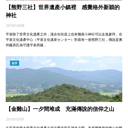
【熊野三社】世界遺產小鎮裡 感覺格外新穎的
神社
2018/10/08
平泉除了世界文化遺產之外，漫步在街道上也有幾座小神社可以走進參拜。在
平泉文化遺產中心（平泉文化遺産センター）對面有一座熊野三社，傳說是奧
州藤原氏為守護平泉而建…
岩手
【金雞山】一夕間堆成 充滿傳說的信仰之山
2018/10/07
在平泉的兩大世界文化遺產古寺中尊寺和毛越寺之間，有座圓錐形的矮山金雞