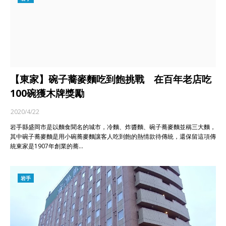
【東家】碗子蕎麥麵吃到飽挑戰 在百年老店吃
100碗獲木牌獎勵
2020/4/22
岩手縣盛岡市是以麵食聞名的城市，冷麵、炸醬麵、碗子蕎麥麵並稱三大麵，
其中碗子蕎麥麵是用小碗蕎麥麵讓客人吃到飽的熱情款待傳統，還保留這項傳
統東家是1907年創業的蕎…
岩手