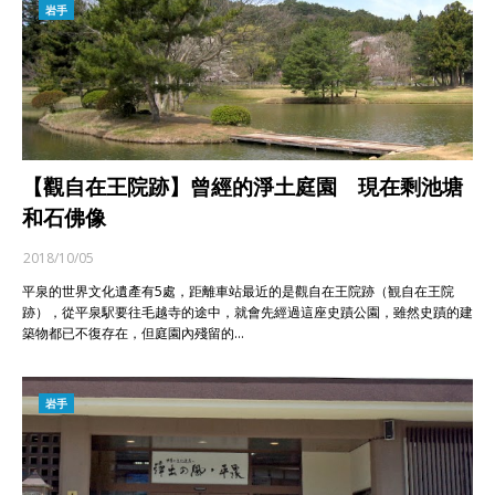
岩手
【觀自在王院跡】曾經的淨土庭園 現在剩池塘
和石佛像
2018/10/05
平泉的世界文化遺產有5處，距離車站最近的是觀自在王院跡（観自在王院
跡），從平泉駅要往毛越寺的途中，就會先經過這座史蹟公園，雖然史蹟的建
築物都已不復存在，但庭園內殘留的…
岩手