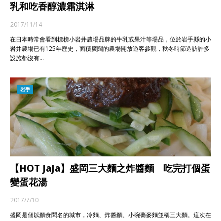
乳和吃香醇濃霜淇淋
2017/11/14
在日本時常會看到標榜小岩井農場品牌的牛乳或果汁等場品，位於岩手縣的小
岩井農場已有125年歷史，面積廣闊的農場開放遊客參觀，秋冬時節造訪許多
設施都沒有…
岩手
【HOT JaJa】盛岡三大麵之炸醬麵 吃完打個蛋
變蛋花湯
2017/7/10
盛岡是個以麵食聞名的城市，冷麵、炸醬麵、小碗蕎麥麵並稱三大麵。這次在