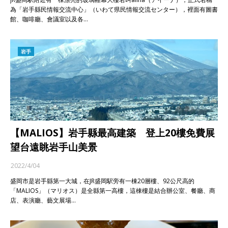
為「岩手縣民情報交流中心」（いわて県民情報交流センター），裡面有圖書
館、咖啡廳、會議室以及各…
岩手
【MALIOS】岩手縣最高建築 登上20樓免費展
望台遠眺岩手山美景
2022/4/04
盛岡市是岩手縣第一大城，在JR盛岡駅旁有一棟20層樓、92公尺高的
「MALIOS」（マリオス）是全縣第一高樓，這棟樓是結合辦公室、餐廳、商
店、表演廳、藝文展場…