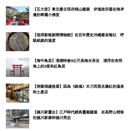
【五大堂】東北最古現存桃山建築 伊達政宗蓋在海岸
邊的華麗小佛堂
【琉球新報新聞博物館】在百年歷史沖繩最老報社 呼
吸紙媒的溫度
【海中鳥居】漲潮時被6公尺高海水吞沒 漂浮在有明
海上的3座朱紅鳥居
【洞爺湖越後屋】因為《銀魂》木刀而莫名爆紅的溫泉
街土產店
【德川家靈台】江戶時代經典靈廟建築 在高野山裡祭
祀德川家康和德川秀忠