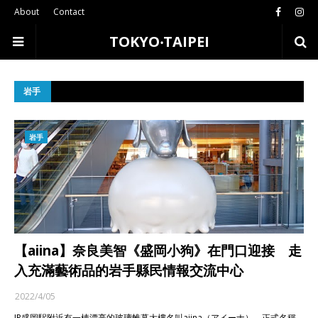
About
Contact
TOKYO‧TAIPEI
岩手
岩手
【aiina】奈良美智《盛岡小狗》在門口迎接 走
入充滿藝術品的岩手縣民情報交流中心
2022/4/05
JR盛岡駅附近有一棟漂亮的玻璃帷幕大樓名叫aiina（アイーナ），正式名稱