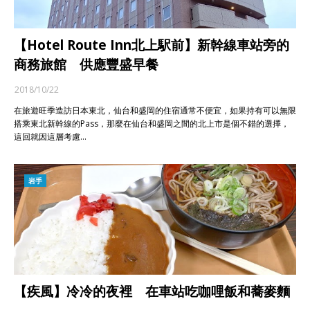
【Hotel Route Inn北上駅前】新幹線車站旁的
商務旅館 供應豐盛早餐
2018/10/22
在旅遊旺季造訪日本東北，仙台和盛岡的住宿通常不便宜，如果持有可以無限
搭乘東北新幹線的Pass，那麼在仙台和盛岡之間的北上市是個不錯的選擇，
這回就因這層考慮…
岩手
【疾風】冷冷的夜裡 在車站吃咖哩飯和蕎麥麵