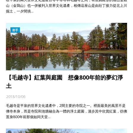
山（金鶏山）也一併被列入世界文化遺產，相傳這座山是由壯丁接力從北上川
掘土，一夕間填…
岩手
【毛越寺】紅葉與庭園 想像800年前的夢幻淨
土
2018/10/06
毛越寺是平泉的世界文化遺產中，2間主要的寺院之一。裡面最美的風景不是
佛寺本身，而是寺院和池塘融合為一體的淨土庭園，漫步其中欣賞紅葉，彷彿
置身800年前那個如同天堂…