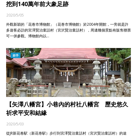
挖到140萬年前大象足跡
2020/5/05
外觀新穎的「花卷市博物館」（花巻市博物館）於2004年開館，一旁就是許
多遊客必訪的宮澤賢治童話村（宮沢賢治童話村），周邊幾個景點有販售聯票
可一併參觀。博物館內以…
岩手
【矢澤八幡宮】小巷內的村社八幡宮 歷史悠久
祈求平安和結緣
2020/5/03
從JR新花卷駅（新花巻駅）步行到宮澤賢治童話村（宮沢賢治童話村）的途