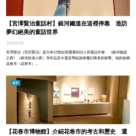
【宮澤賢治童話村】銀河鐵道在這裡停靠 造訪
夢幻絕美的童話世界
2020/5/08
宮澤賢治（宮沢賢治）是日本20世紀初重要的詩人和童話作家，《銀河鐵道
之夜》（銀河鉄道の夜）等作品至今還是帶給讀者魔幻唯美的衝擊。他的故鄉
花卷市（花巻市）…
岩手
【花卷市博物館】介紹花卷市的考古和歷史 還