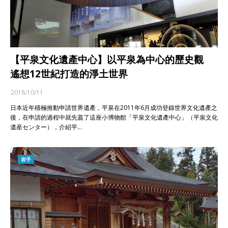
【平泉文化遺產中心】以平泉為中心的歷史觀
遙想12世紀打造的淨土世界
2018/10/11
日本近年積極推動申請世界遺產，平泉在2011年6月成功登錄世界文化遺產之
後，在申請的過程中就先蓋了這座小博物館「平泉文化遺產中心」（平泉文化
遺産センター），介紹平…
岩手