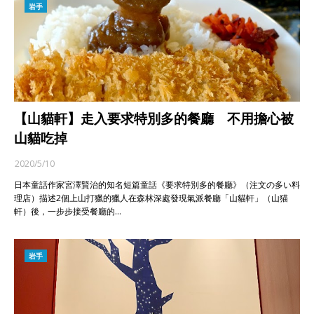
岩手
【山貓軒】走入要求特別多的餐廳 不用擔心被
山貓吃掉
2020/5/10
日本童話作家宮澤賢治的知名短篇童話《要求特別多的餐廳》（注文の多い料
理店）描述2個上山打獵的獵人在森林深處發現氣派餐廳「山貓軒」（山猫
軒）後，一步步接受餐廳的…
岩手