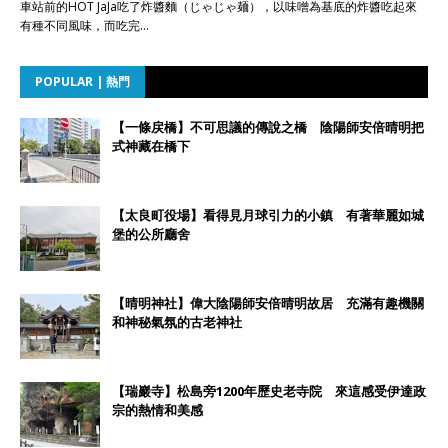
車站前的HOT JaJa吃了炸醬麵（じゃじゃ麺），以味噌為基底的炸醬吃起來
有種不同風味，而吃完…
POPULAR | 熱門
【一條戻橋】不可思議的傳說之橋 陰陽師安倍晴明把
式神藏在橋下
【太良町役場】看得見月球引力的小鎮 有著華麗如城
堡的公所廳舍
【晴明神社】偉大陰陽師安倍晴明故居 充滿有趣機關
和神秘氣氛的古老神社
【瑞巖寺】松島旁1200年歷史老寺院 來這感受伊達政
宗的熱情和美感