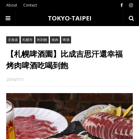
About
Contact
TOKYO‧TAIPEI
北海道
札幌市
吃到飽
燒肉
啤酒
【札幌啤酒園】比成吉思汗還幸福
烤肉啤酒吃喝到飽
2016/7/11