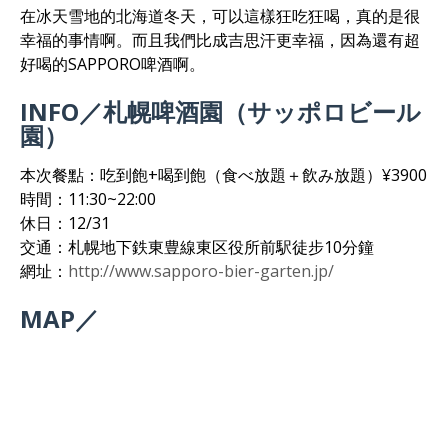
在冰天雪地的北海道冬天，可以這樣狂吃狂喝，真的是很
幸福的事情啊。而且我們比成吉思汗更幸福，因為還有超
好喝的SAPPORO啤酒啊。
INFO／札幌啤酒園（サッポロビール
園）
本次餐點：吃到飽+喝到飽（食べ放題＋飲み放題）¥3900
時間：11:30~22:00
休日：12/31
交通：札幌地下鉄東豊線東区役所前駅徒步10分鐘
網址：
http://www.sapporo-bier-garten.jp/
MAP／