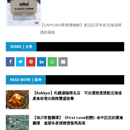
【SAPPORO啤酒博物館】來試試百年前北海道啤
酒的風味
SHARE | 分享
READ MORE | 延伸
【Rakkyo】札幌湯咖哩名店 可自選辣度搭配北海道
產食材煮出熱辣豐盛套餐
【旭川常盤圓環】《First Love初戀》命中註定的重逢
圓環 遠望冬夜裡積雪發亮高塔