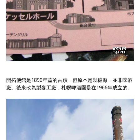
開拓使館是1890年蓋的古蹟，但原本是製糖廠，並非啤酒
廠。後來改為製麥工廠，札幌啤酒園是在1966年成立的。