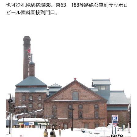
也可從札幌駅搭環88、東63、188等路線公車到サッポロ
ビール園就直接到門口。