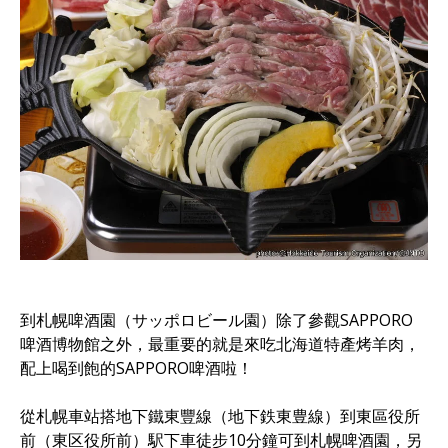
到札幌啤酒園（サッポロビール園）除了參觀SAPPORO
啤酒博物館之外，最重要的就是來吃北海道特產烤羊肉，
配上喝到飽的SAPPORO啤酒啦！
從札幌車站搭地下鐵東豐線（地下鉄東豊線）到東區役所
前（東区役所前）駅下車徒步10分鐘可到札幌啤酒園，另