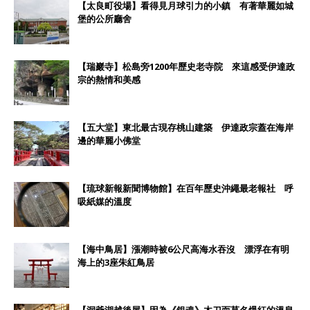
【太良町役場】看得見月球引力的小鎮 有著華麗如城
堡的公所廳舍
【瑞巖寺】松島旁1200年歷史老寺院 來這感受伊達政
宗的熱情和美感
【五大堂】東北最古現存桃山建築 伊達政宗蓋在海岸
邊的華麗小佛堂
【琉球新報新聞博物館】在百年歷史沖繩最老報社 呼
吸紙媒的溫度
【海中鳥居】漲潮時被6公尺高海水吞沒 漂浮在有明
海上的3座朱紅鳥居