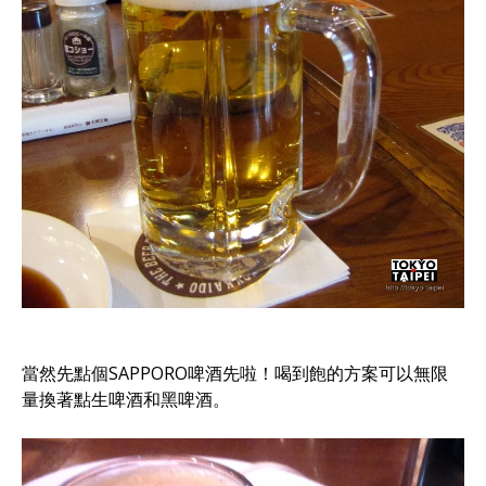
當然先點個SAPPORO啤酒先啦！喝到飽的方案可以無限
量換著點生啤酒和黑啤酒。