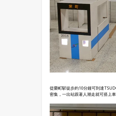
從榮町駅徒步約10分鐘可到達TSU
密集，一出站跟著人潮走就可搭上車