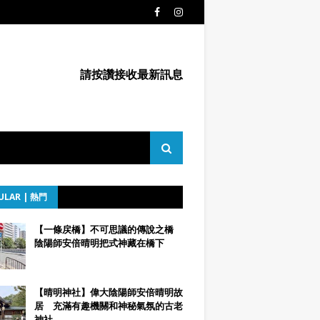
請按讚接收最新訊息
ULAR | 熱門
【一條戻橋】不可思議的傳說之橋
陰陽師安倍晴明把式神藏在橋下
【晴明神社】偉大陰陽師安倍晴明故
居 充滿有趣機關和神秘氣氛的古老
神社