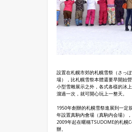
設置在札幌市郊的札幌雪祭（さっぽ
場），比札幌雪祭本體還要早開始營
小型雪雕展示之外，各式各樣的冰上
溜過一次，就可開心玩上一整天。
1950年創辦的札幌雪祭進展到一定規
年設置真駒內會場（真駒内会場），200
2009年起在暱稱TSUDOME的札幌
辦。