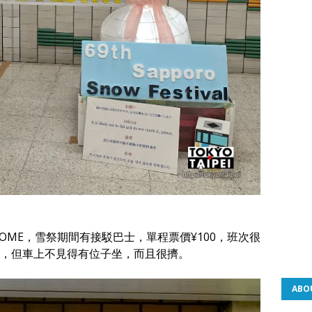
DOME，雪祭期間有接駁巴士，單程票價¥100，班次很
，但車上不見得有位子坐，而且很擠。
ABO