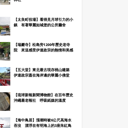
【太良町役場】看得見月球引力的小
鎮 有著華麗如城堡的公所廳舍
【瑞巖寺】松島旁1200年歷史老寺
院 來這感受伊達政宗的熱情和美感
【五大堂】東北最古現存桃山建築
伊達政宗蓋在海岸邊的華麗小佛堂
【琉球新報新聞博物館】在百年歷史
沖繩最老報社 呼吸紙媒的溫度
【海中鳥居】漲潮時被6公尺高海水
吞沒 漂浮在有明海上的3座朱紅鳥