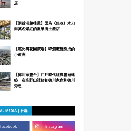
居
【洞爺湖越後屋】因為《銀魂》木刀
而莫名爆紅的溫泉街土產店
【惠比壽花園廣場】啤酒廠變身成的
小歐洲
【德川家靈台】江戶時代經典靈廟建
築 在高野山裡祭祀德川家康和德川
秀忠
AL MEDIA | 社群