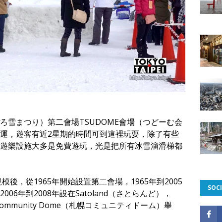
ろ雪まつり）第二會場TSUDOME會場（つどーむ会
運，遊客有近2星期的時間可到這裡玩耍，除了有些
遊樂設施大多是免費遊玩，光是把所有冰雪溜滑梯都
模後，從1965年開始設置第二會場，1965年到2005
SOCI
6年到2008年設在Satoland（さとらんど），
Community Dome（札幌コミュニティドーム）舉