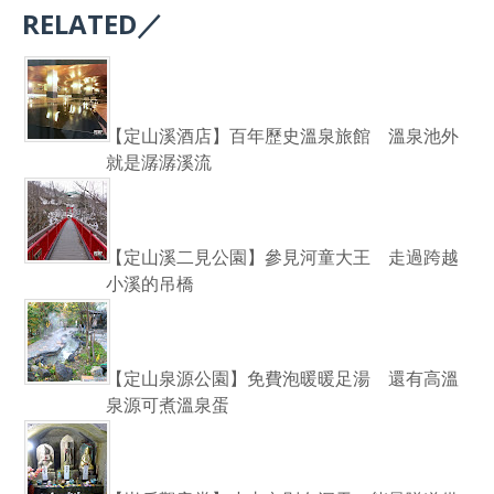
RELATED／
【定山溪酒店】百年歷史溫泉旅館 溫泉池外
就是潺潺溪流
【定山溪二見公園】參見河童大王 走過跨越
小溪的吊橋
【定山泉源公園】免費泡暖暖足湯 還有高溫
泉源可煮溫泉蛋