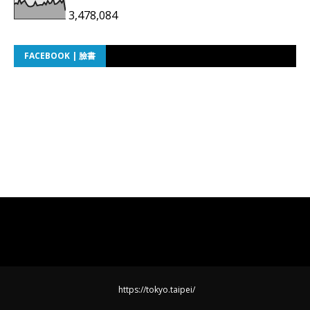
3,478,084
FACEBOOK | 臉書
https://tokyo.taipei/