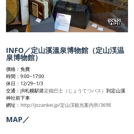
INFO／定山溪溫泉博物館（定山渓温
泉博物館）
價格：免費
時間：9:00~17:00
休日：12/29~1/3
交通：JR札幌駅搭
定鐵巴士（じょうてつバス）
到定山溪
神社前下車
網址：
http://jozankei.jp/定山渓観光案内所/3698
MAP／