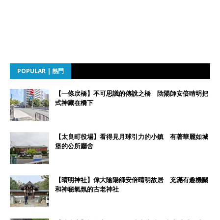
POPULAR | 熱門
【一條戻橋】不可思議的傳說之橋 陰陽師安倍晴明把
式神藏在橋下
【太良町役場】看得見月球引力的小鎮 有著華麗如城
堡的公所廳舍
【晴明神社】偉大陰陽師安倍晴明故居 充滿有趣機關
和神秘氣氛的古老神社