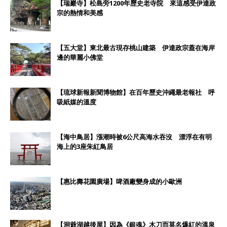
【瑞巖寺】松島旁1200年歷史老寺院 來這感受伊達政
宗的熱情和美感
【五大堂】東北最古現存桃山建築 伊達政宗蓋在海岸
邊的華麗小佛堂
【琉球新報新聞博物館】在百年歷史沖繩最老報社 呼
吸紙媒的溫度
【海中鳥居】漲潮時被6公尺高海水吞沒 漂浮在有明
海上的3座朱紅鳥居
【惠比壽花園廣場】啤酒廠變身成的小歐洲
【洞爺湖越後屋】因為《銀魂》木刀而莫名爆紅的溫泉