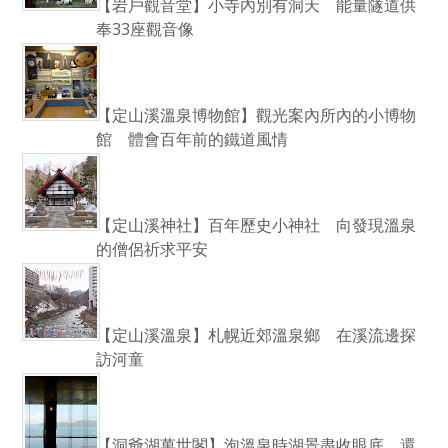
【岩戶觀音堂】小寺內別有洞天 能量隧道供
奉33座觀音像
【定山溪溫泉博物館】觀光案內所內的小博物
館 體會百年前的鐵道風情
【定山溪神社】百年歷史小神社 向發現溫泉
的僧侶祈求平安
【定山溪溫泉】札幌近郊溫泉鄉 在溪流邊探
訪河童
【洞爺湖萬世閣】泡溫泉時湖景盡收眼底 還