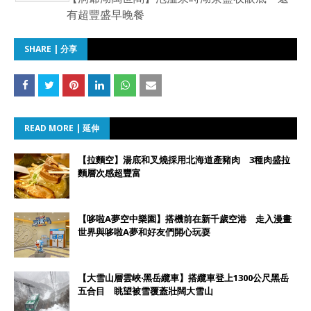
有超豐盛早晚餐
SHARE | 分享
READ MORE | 延伸
【拉麵空】湯底和叉燒採用北海道產豬肉 3種肉盛拉
麵層次感超豐富
【哆啦A夢空中樂園】搭機前在新千歲空港 走入漫畫
世界與哆啦A夢和好友們開心玩耍
【大雪山層雲峽‧黑岳纜車】搭纜車登上1300公尺黑岳
五合目 眺望被雪覆蓋壯闊大雪山