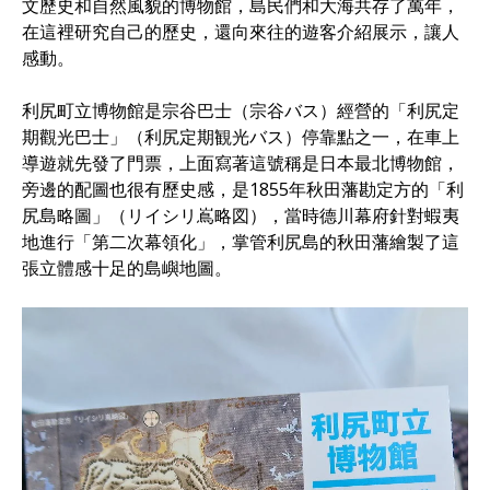
文歷史和自然風貌的博物館，島民們和大海共存了萬年，
在這裡研究自己的歷史，還向來往的遊客介紹展示，讓人
感動。
利尻町立博物館是宗谷巴士（宗谷バス）經營的「利尻定
期觀光巴士」（利尻定期観光バス）停靠點之一，在車上
導遊就先發了門票，上面寫著這號稱是日本最北博物館，
旁邊的配圖也很有歷史感，是1855年秋田藩勘定方的「利
尻島略圖」（リイシリ嶌略図），當時德川幕府針對蝦夷
地進行「第二次幕領化」，掌管利尻島的秋田藩繪製了這
張立體感十足的島嶼地圖。