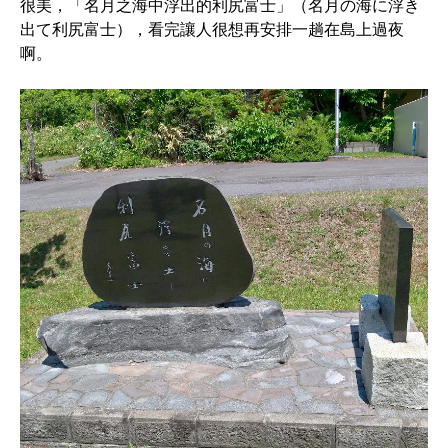
很美，「名月之海中浮出的利尻富士」（名月の海に浮き
出て利尻富士），看完讓人很想再安排一趟在島上過夜
啊。