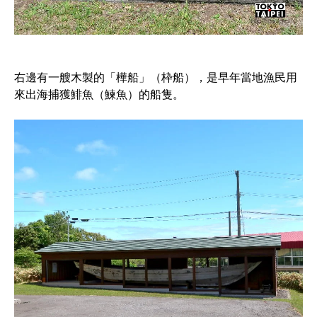
右邊有一艘木製的「樺船」（枠船），是早年當地漁民用
來出海捕獲鯡魚（鰊魚）的船隻。