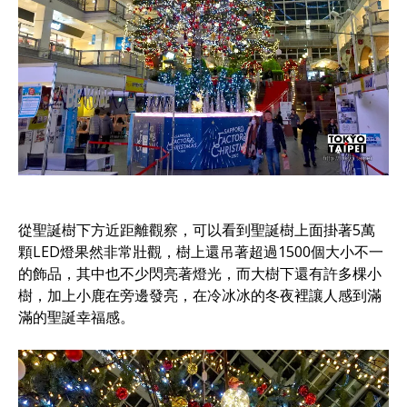
從聖誕樹下方近距離觀察，可以看到聖誕樹上面掛著5萬
顆LED燈果然非常壯觀，樹上還吊著超過1500個大小不一
的飾品，其中也不少閃亮著燈光，而大樹下還有許多棵小
樹，加上小鹿在旁邊發亮，在冷冰冰的冬夜裡讓人感到滿
滿的聖誕幸福感。