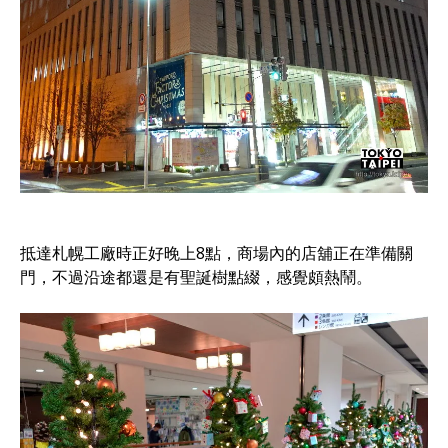
抵達札幌工廠時正好晚上8點，商場內的店舖正在準備關
門，不過沿途都還是有聖誕樹點綴，感覺頗熱鬧。