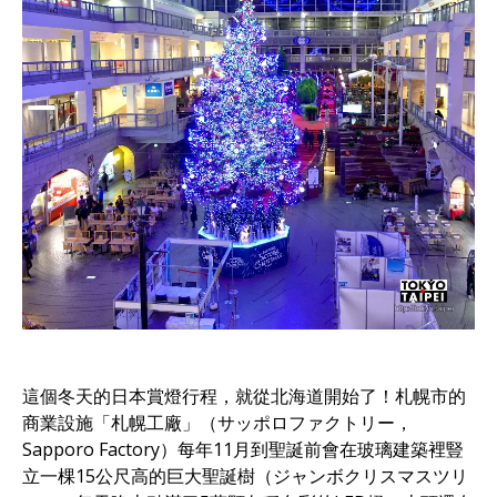
這個冬天的日本賞燈行程，就從北海道開始了！札幌市的
商業設施「札幌工廠」（サッポロファクトリー，
Sapporo Factory）每年11月到聖誕前會在玻璃建築裡豎
立一棵15公尺高的巨大聖誕樹（ジャンボクリスマスツリ