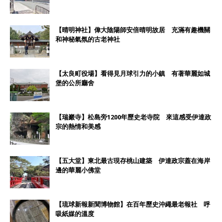
【晴明神社】偉大陰陽師安倍晴明故居 充滿有趣機關
和神秘氣氛的古老神社
【太良町役場】看得見月球引力的小鎮 有著華麗如城
堡的公所廳舍
【瑞巖寺】松島旁1200年歷史老寺院 來這感受伊達政
宗的熱情和美感
【五大堂】東北最古現存桃山建築 伊達政宗蓋在海岸
邊的華麗小佛堂
【琉球新報新聞博物館】在百年歷史沖繩最老報社 呼
吸紙媒的溫度