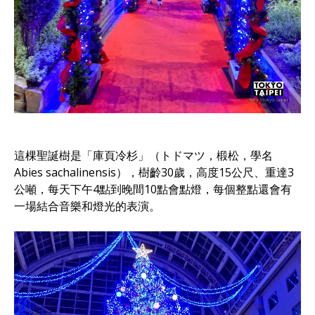
這棵聖誕樹是「庫頁冷杉」（トドマツ，椴松，學名
Abies sachalinensis），樹齡30歲，高度15公尺、重達3
公噸，每天下午4點到晚間10點會點燈，每個整點還會有
一場結合音樂和燈光的表演。