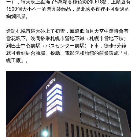
ー），每天晚上點滿了5萬顆各種色彩的LED燈，上頭還有
1500個大小不一的閃亮裝飾品，是北國冬夜裡不可錯過的
絢爛風景。
造訪札幌市這天碰上了初雪，氣溫低而且天空中隨時會有
雪花飄下。晚間搭乘札幌市營地下鐵（札幌市営地下鉄）
到巴士中心前駅（バスセンター前駅）下車，徒步3分鐘
就可看到結合商場、餐廳、電影院和旅館的商業設施「札
幌工廠」。