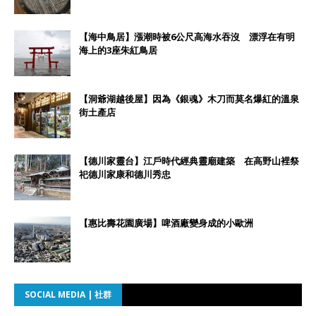
【海中鳥居】漲潮時被6公尺高海水吞沒 漂浮在有明
海上的3座朱紅鳥居
【洞爺湖越後屋】因為《銀魂》木刀而莫名爆紅的溫泉
街土產店
【德川家靈台】江戶時代經典靈廟建築 在高野山裡祭
祀德川家康和德川秀忠
【惠比壽花園廣場】啤酒廠變身成的小歐洲
SOCIAL MEDIA | 社群