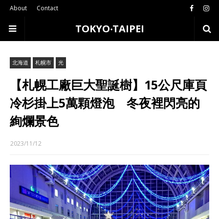
About
Contact
TOKYO‧TAIPEI
北海道
札幌市
光
【札幌工廠巨大聖誕樹】15公尺庫頁
冷杉掛上5萬顆燈泡 冬夜裡閃亮的
絢爛景色
2023/11/12