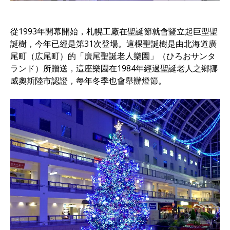
從1993年開幕開始，札幌工廠在聖誕節就會豎立起巨型聖
誕樹，今年已經是第31次登場。這棵聖誕樹是由北海道廣
尾町（広尾町）的「廣尾聖誕老人樂園」（ひろおサンタ
ランド）所贈送，這座樂園在1984年經過聖誕老人之鄉挪
威奧斯陸市認證，每年冬季也會舉辦燈節。