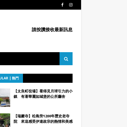
請按讚接收最新訊息
ULAR | 熱門
【太良町役場】看得見月球引力的小
鎮 有著華麗如城堡的公所廳舍
【瑞巖寺】松島旁1200年歷史老寺
院 來這感受伊達政宗的熱情和美感