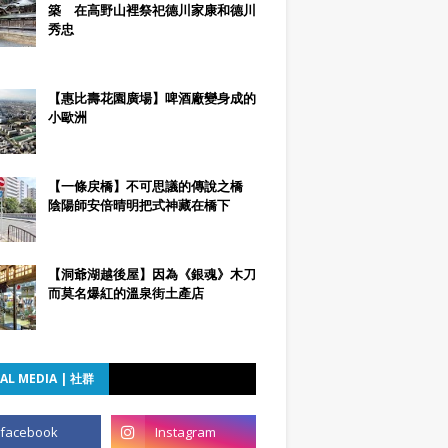
築 在高野山裡祭祀德川家康和德川
秀忠
【惠比壽花園廣場】啤酒廠變身成的
小歐洲
【一條戻橋】不可思議的傳說之橋
陰陽師安倍晴明把式神藏在橋下
【洞爺湖越後屋】因為《銀魂》木刀
而莫名爆紅的溫泉街土產店
AL MEDIA | 社群