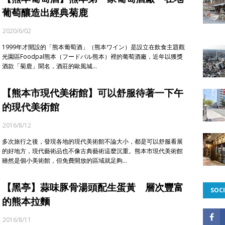
葡萄釀造出經典菊鹿
2020/6/02
1999年才開設的「熊本葡萄酒」（熊本ワイン）是設立在飲食主題觀
光園區Foodpal熊本（フードパル熊本）裡的葡萄酒廠，近年以獲獎
酒款「菊鹿」聞名，酒莊的歐風城…
【熊本市現代美術館】可以舒服待著一下午
的現代美術館
2016/8/12
多次旅行之後，發現各地的現代美術館不論大小，都是可以舒服看展
的好地方，現代藝術品也不像古典藝術這麼沉重。熊本市現代美術館
雖然是個小美術館，但免費開放的區域就足夠…
【黑亭】蒜味豚骨湯頭配生蛋黃 層次豐富
SOCI
的熊本拉麵
2016/8/11