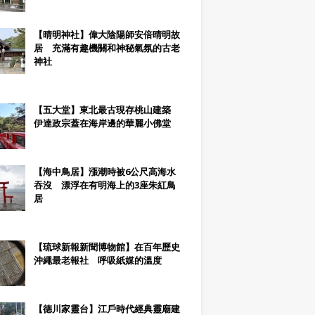
【晴明神社】偉大陰陽師安倍晴明故
居 充滿有趣機關和神秘氣氛的古老
神社
【五大堂】東北最古現存桃山建築
伊達政宗蓋在海岸邊的華麗小佛堂
【海中鳥居】漲潮時被6公尺高海水
吞沒 漂浮在有明海上的3座朱紅鳥
居
【琉球新報新聞博物館】在百年歷史
沖繩最老報社 呼吸紙媒的溫度
【德川家靈台】江戶時代經典靈廟建