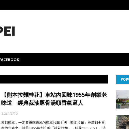
PEI
FACEBOOK
POP
【熊本拉麵桂花】車站內回味1955年創業老
味道 經典蒜油豚骨湯頭香氣逼人
2024/2/15
來到熊本，一定要來碗道地的熊本拉麵！把「熊本拉麵」推廣到全日
本的代表之一就是1955年創立的「桂花拉麵」（桂花ラーメン）。這