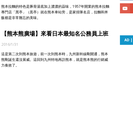
熊本拉麵的特色是豚骨湯底加上濃濃的蒜味，1957年開業的熊本拉麵
專門店「黑亭」（黒亭）就在熊本車站旁，是家排隊名店，拉麵和丼
飯都是非常難忘的美味。
【熊本熊廣場】來看日本最知名公務員上班
AD 
2016/1/31
這是第二次到熊本旅遊，前一次到熊本時，九州新幹線剛開通，熊本
熊剛誕生還沒展威。這回到九州特地再訪熊本，就是熊本熊的行銷威
力奏效了。