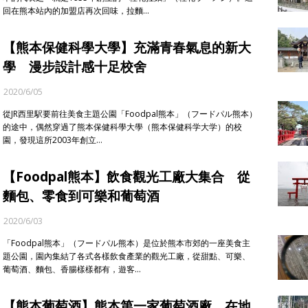
回在熊本站內的加盟店再次回味，拉麵…
【熊本保健科學大學】充滿青春氣息的新大
學 漫步設計感十足校舍
2020/6/05
從JR西里駅要前往美食主題公園「Foodpal熊本」（フードパル熊本）
的途中，偶然穿過了熊本保健科學大學（熊本保健科学大学）的校
園，發現這所2003年創立…
【Foodpal熊本】飲食觀光工廠大集合 從
麵包、零食到可樂和葡萄酒
2020/6/03
「Foodpal熊本」（フードパル熊本）是位於熊本市郊的一座美食主
題公園，園內集結了各式各樣飲食產業的觀光工廠，從甜點、可樂、
葡萄酒、麵包、香腸樣樣都有，遊客…
【熊本葡萄酒】熊本第一家葡萄酒廠 在地