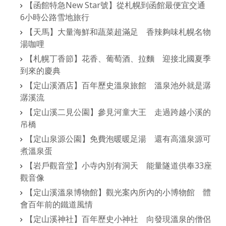
【函館特急New Star號】從札幌到函館最便宜交通
6小時公路雪地旅行
【天馬】大量海鮮和蔬菜超滿足 香辣夠味札幌名物
湯咖哩
【札幌丁香節】花香、葡萄酒、拉麵 迎接北國夏季
到來的慶典
【定山溪酒店】百年歷史溫泉旅館 溫泉池外就是潺
潺溪流
【定山溪二見公園】參見河童大王 走過跨越小溪的
吊橋
【定山泉源公園】免費泡暖暖足湯 還有高溫泉源可
煮溫泉蛋
【岩戶觀音堂】小寺內別有洞天 能量隧道供奉33座
觀音像
【定山溪溫泉博物館】觀光案內所內的小博物館 體
會百年前的鐵道風情
【定山溪神社】百年歷史小神社 向發現溫泉的僧侶