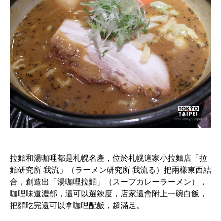
拉麵和湯咖哩都是札幌名產，位於札幌這家小拉麵店「拉
麵研究所 我流」（ラーメン研究所 我流る）把兩樣東西結
合，創造出「湯咖哩拉麵」（スープカレーラーメン），
咖哩味道濃郁，還可以選辣度，店家還會附上一碗白飯，
把麵吃完還可以拿咖哩配飯，超滿足。