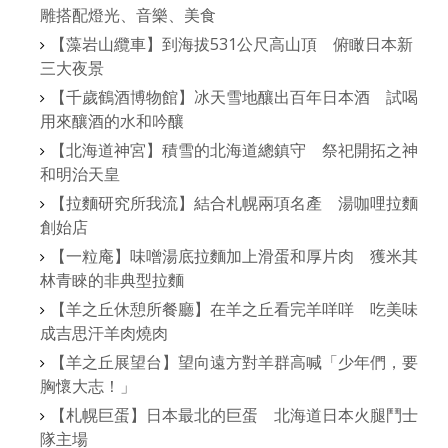
雕搭配燈光、音樂、美食
【藻岩山纜車】到海拔531公尺高山頂 俯瞰日本新
三大夜景
【千歲鶴酒博物館】冰天雪地釀出百年日本酒 試喝
用來釀酒的水和吟釀
【北海道神宮】積雪的北海道總鎮守 祭祀開拓之神
和明治天皇
【拉麵研究所我流】結合札幌兩項名產 湯咖哩拉麵
創始店
【一粒庵】味噌湯底拉麵加上滑蛋和厚片肉 獲米其
林青睞的非典型拉麵
【羊之丘休憩所餐廳】在羊之丘看完羊咩咩 吃美味
成吉思汗羊肉燒肉
【羊之丘展望台】望向遠方對羊群高喊「少年們，要
胸懷大志！」
【札幌巨蛋】日本最北的巨蛋 北海道日本火腿鬥士
隊主場