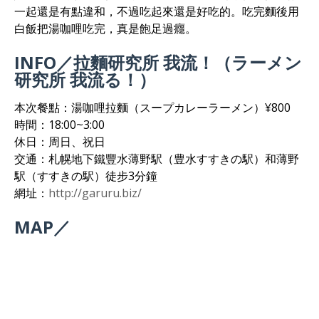
一起還是有點違和，不過吃起來還是好吃的。吃完麵後用
白飯把湯咖哩吃完，真是飽足過癮。
INFO／拉麵研究所 我流！（ラーメン
研究所 我流る！）
本次餐點：湯咖哩拉麵（スープカレーラーメン）¥800
時間：18:00~3:00
休日：周日、祝日
交通：札幌地下鐵豐水薄野駅（豊水すすきの駅）和薄野
駅（すすきの駅）徒步3分鐘
網址：
http://garuru.biz/
MAP／