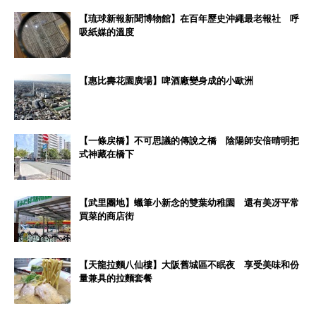
【琉球新報新聞博物館】在百年歷史沖繩最老報社 呼
吸紙媒的溫度
【惠比壽花園廣場】啤酒廠變身成的小歐洲
【一條戻橋】不可思議的傳說之橋 陰陽師安倍晴明把
式神藏在橋下
【武里團地】蠟筆小新念的雙葉幼稚園 還有美冴平常
買菜的商店街
【天龍拉麵八仙樓】大阪舊城區不眠夜 享受美味和份
量兼具的拉麵套餐