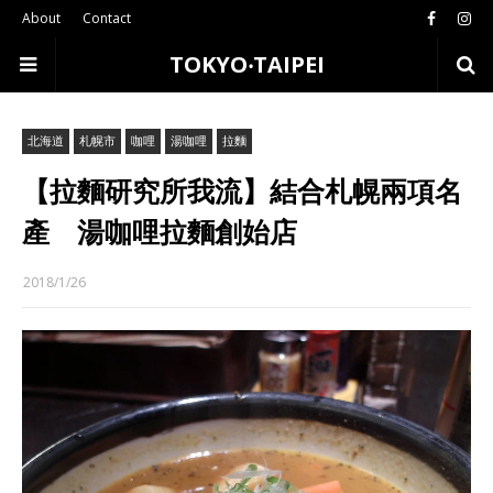
About
Contact
TOKYO‧TAIPEI
北海道
札幌市
咖哩
湯咖哩
拉麵
【拉麵研究所我流】結合札幌兩項名
產 湯咖哩拉麵創始店
2018/1/26