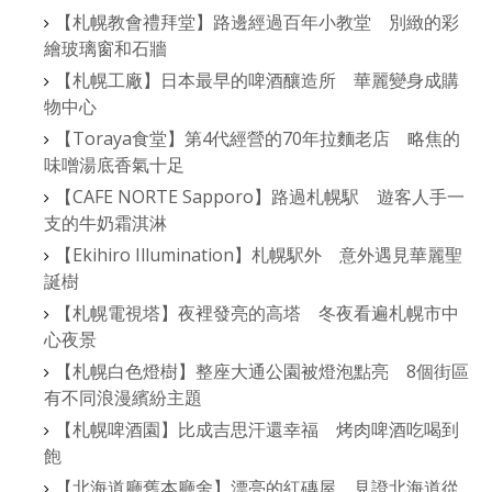
【札幌教會禮拜堂】路邊經過百年小教堂 別緻的彩
繪玻璃窗和石牆
【札幌工廠】日本最早的啤酒釀造所 華麗變身成購
物中心
【Toraya食堂】第4代經營的70年拉麵老店 略焦的
味噌湯底香氣十足
【CAFE NORTE Sapporo】路過札幌駅 遊客人手一
支的牛奶霜淇淋
【Ekihiro Illumination】札幌駅外 意外遇見華麗聖
誕樹
【札幌電視塔】夜裡發亮的高塔 冬夜看遍札幌市中
心夜景
【札幌白色燈樹】整座大通公園被燈泡點亮 8個街區
有不同浪漫繽紛主題
【札幌啤酒園】比成吉思汗還幸福 烤肉啤酒吃喝到
飽
【北海道廳舊本廳舍】漂亮的紅磚屋 見證北海道從