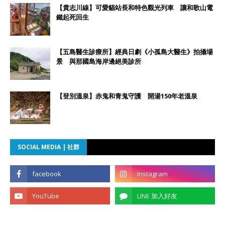
【貴志川線】可愛貓站長和特色觀光列車 讓和歌山電
鐵起死回生
【五島醫生診療所】經典日劇《小孤島大醫生》拍攝場
景 與那國島海岸邊絕美診所
【登別溫泉】赤鬼和青鬼守護 開湯150年老溫泉
SOCIAL MEDIA | 社群