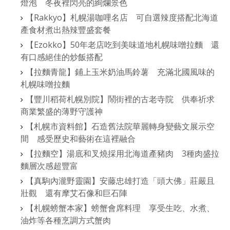
燈泡 冬夜裡閃亮的絢爛景色
【Rakkyo】札幌湯咖哩名店 可自選辣度搭配北海道
產食材煮出熱辣豐盛套餐
【Ezokko】50年老店吃到美味道地札幌味噌拉麵 還
有口感絕佳的炒飯搭配
【拉麵青龍】鋪上玉米奶油馬鈴薯 充滿北國風味的
札幌味噌拉麵
【豐川稻荷札幌別院】鬧街裡的古老寺院 供奉祈求
商業繁盛的薄野守護神
【札幌市資料館】石造舊法院華麗轉身變藝文展示空
間 感受歷史和藝術在這裡融合
【拉麵空】湯底和叉燒採用北海道產豬肉 3種肉盛拉
麵層次感超豐富
【真駒內瀧野靈園】安藤忠雄打造「頭大佛」莊嚴且
壯觀 還有摩艾石像和巨石陣
【札幌螃蟹本家】螃蟹會席料理 享受生吃、水煮、
油炸等各種烹調方式蟹肉