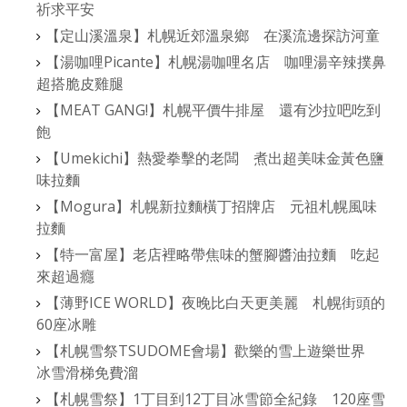
祈求平安
【定山溪溫泉】札幌近郊溫泉鄉 在溪流邊探訪河童
【湯咖哩Picante】札幌湯咖哩名店 咖哩湯辛辣撲鼻
超搭脆皮雞腿
【MEAT GANG!】札幌平價牛排屋 還有沙拉吧吃到
飽
【Umekichi】熱愛拳擊的老闆 煮出超美味金黃色鹽
味拉麵
【Mogura】札幌新拉麵橫丁招牌店 元祖札幌風味
拉麵
【特一富屋】老店裡略帶焦味的蟹腳醬油拉麵 吃起
來超過癮
【薄野ICE WORLD】夜晚比白天更美麗 札幌街頭的
60座冰雕
【札幌雪祭TSUDOME會場】歡樂的雪上遊樂世界
冰雪滑梯免費溜
【札幌雪祭】1丁目到12丁目冰雪節全紀錄 120座雪