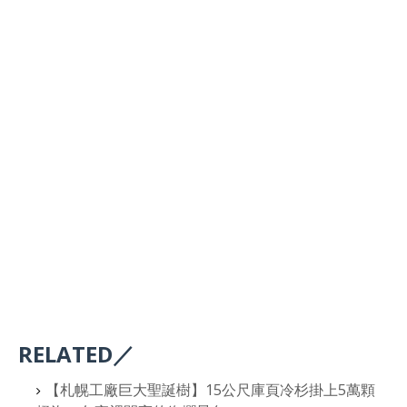
RELATED／
【札幌工廠巨大聖誕樹】15公尺庫頁冷杉掛上5萬顆