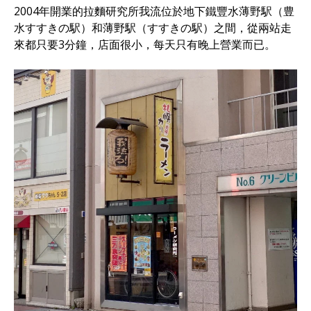
2004年開業的拉麵研究所我流位於地下鐵豐水薄野駅（豊
水すすきの駅）和薄野駅（すすきの駅）之間，從兩站走
來都只要3分鐘，店面很小，每天只有晚上營業而已。